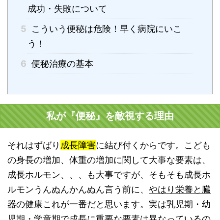
成功・失敗について
5
こういう便秘は危険！早く病院にいこ
う！
6
便秘治療の基本
私が『便秘』を敵視する理由
それはずばり
成長障害
に結び付くからです。こども
の身長の増加、体重の増加に関して大事な要素は、
成長ホルモン、、、も大事ですが、そもそも成長ホ
ルモンうんぬんかんぬん言う前に、
やはり栄養と臓
器の健康
これが一番だと思います。実は乳児期・幼
児期・学童期で成長に重要な要素は異なっているの