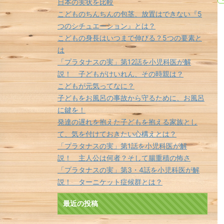
日本の実状を比較
こどものちんちんの包茎、放置はできない『5
つのシチュエーション』とは？
こどもの身長はいつまで伸びる？5つの要素と
は
「プラタナスの実」第12話を小児科医が解
説！ 子どもがけいれん、その時親は？
こどもが元気ってなに？
子どもをお風呂の事故から守るために、お風呂
に鍵を！
発達の遅れを抱えた子どもを抱える家族とし
て、気を付けておきたい心構えとは？
「プラタナスの実」第1話を小児科医が解
説！ 主人公は何者？そして腸重積の怖さ
「プラタナスの実」第3・4話を小児科医が解
説！ ターニケット症候群とは？
最近の投稿