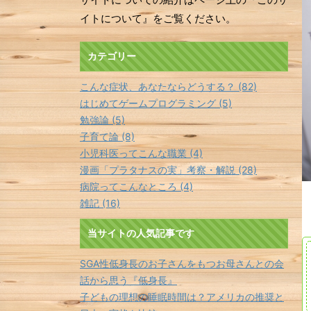
イトについて』をご覧ください。
カテゴリー
こんな症状、あなたならどうする？ (82)
はじめてゲームプログラミング (5)
勉強論 (5)
子育て論 (8)
小児科医ってこんな職業 (4)
漫画「プラタナスの実」考察・解説 (28)
病院ってこんなところ (4)
雑記 (16)
当サイトの人気記事です
SGA性低身長のお子さんをもつお母さんとの会
話から思う『低身長』
子どもの理想の睡眠時間は？アメリカの推奨と