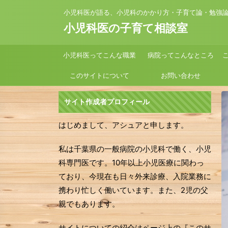
小児科医が語る、小児科のかかり方・子育て論・勉強
小児科医の子育て相談室
小児科医ってこんな職業
病院ってこんなところ
このサイトについて
お問い合わせ
サイト作成者プロフィール
はじめまして、アシュアと申します。
私は千葉県の一般病院の小児科で働く、小児
科専門医です。10年以上小児医療に関わっ
ており、今現在も日々外来診療、入院業務に
携わり忙しく働いています。また、2児の父
親でもあります。
サイトについての紹介はページ上の『このサ