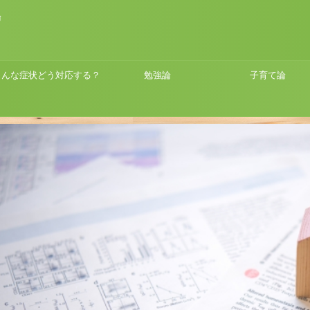
論
こんな症状どう対応する？
勉強論
子育て論