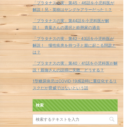
「プラタナスの実」第45・46話を小児科医が
解説！兄・英樹はヤングケアラーだった！？
「プラタナスの実」第44話を小児科医が解
説！ 青葉さんの選択と鈴懸家の過去
「プラタナスの実」第42・43話を小児科医が
解説！ 慢性疾患を持つ子と親に起こる問題と
は？
「プラタナスの実」第40・41話を小児科医が解
説！親御さんの説得に失敗、どうする？
1型糖尿病児はCOVID-19感染時に重症化するリ
スクだが脅威ではないという話
検索