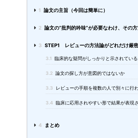
1
論文の主旨（今回は簡単に）
2
論文の”批判的吟味”が必要なわけ、その方
3
STEP1 レビューの方法論がどれだけ厳
3.1
臨床的な疑問がしっかりと示されている
3.2
論文の探し方が意図的ではないか
3.3
レビューの手順を複数の人で別々に行
3.4
臨床に応用されやすい形で結果が表現
4
まとめ