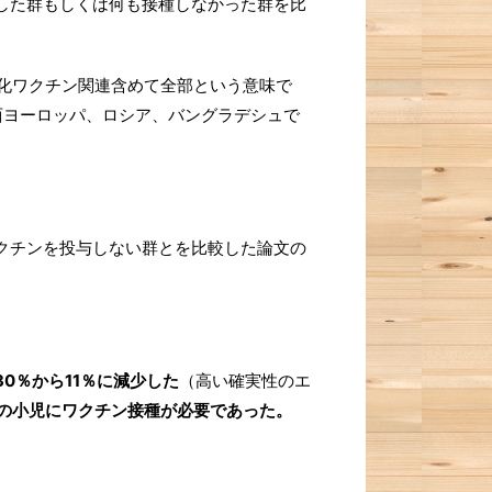
した群もしくは何も接種しなかった群を比
活化ワクチン関連含めて全部という意味で
西ヨーロッパ、ロシア、バングラデシュで
クチンを投与しない群とを比較した論文の
30％から11％に減少した
（高い確実性のエ
人の小児にワクチン接種が必要であった。