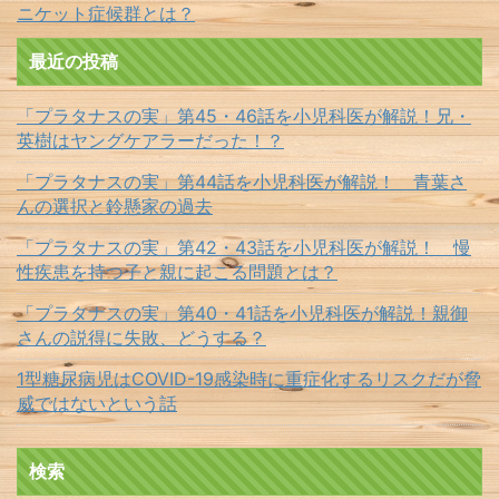
ニケット症候群とは？
最近の投稿
「プラタナスの実」第45・46話を小児科医が解説！兄・
英樹はヤングケアラーだった！？
「プラタナスの実」第44話を小児科医が解説！ 青葉さ
んの選択と鈴懸家の過去
「プラタナスの実」第42・43話を小児科医が解説！ 慢
性疾患を持つ子と親に起こる問題とは？
「プラタナスの実」第40・41話を小児科医が解説！親御
さんの説得に失敗、どうする？
1型糖尿病児はCOVID-19感染時に重症化するリスクだが脅
威ではないという話
検索