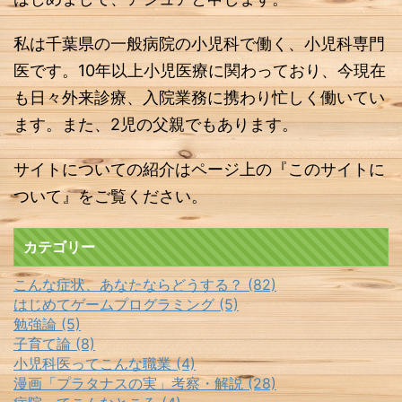
私は千葉県の一般病院の小児科で働く、小児科専門
医です。10年以上小児医療に関わっており、今現在
も日々外来診療、入院業務に携わり忙しく働いてい
ます。また、2児の父親でもあります。
サイトについての紹介はページ上の『このサイトに
ついて』をご覧ください。
カテゴリー
こんな症状、あなたならどうする？ (82)
はじめてゲームプログラミング (5)
勉強論 (5)
子育て論 (8)
小児科医ってこんな職業 (4)
漫画「プラタナスの実」考察・解説 (28)