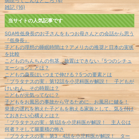
病院ってこんなところ (4)
雑記 (16)
当サイトの人気記事です
SGA性低身長のお子さんをもつお母さんとの会話から思う
『低身長』
子どもの理想の睡眠時間は？アメリカの推奨と日本の実状
を比較
こどものちんちんの包茎、放置はできない『5つのシチュ
エーション』とは？
こどもの身長はいつまで伸びる？5つの要素とは
「プラタナスの実」第12話を小児科医が解説！ 子どもが
けいれん、その時親は？
こどもが元気ってなに？
子どもをお風呂の事故から守るために、お風呂に鍵を！
発達の遅れを抱えた子どもを抱える家族として、気を付け
ておきたい心構えとは？
「プラタナスの実」第1話を小児科医が解説！ 主人公は
何者？そして腸重積の怖さ
「プラタナスの実」第3・4話を小児科医が解説！ ター