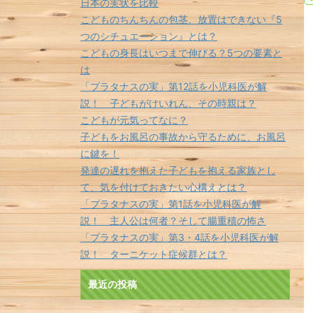
日本の実状を比較
こどものちんちんの包茎、放置はできない『5
つのシチュエーション』とは？
こどもの身長はいつまで伸びる？5つの要素と
は
「プラタナスの実」第12話を小児科医が解
説！ 子どもがけいれん、その時親は？
こどもが元気ってなに？
子どもをお風呂の事故から守るために、お風呂
に鍵を！
発達の遅れを抱えた子どもを抱える家族とし
て、気を付けておきたい心構えとは？
「プラタナスの実」第1話を小児科医が解
説！ 主人公は何者？そして腸重積の怖さ
「プラタナスの実」第3・4話を小児科医が解
説！ ターニケット症候群とは？
最近の投稿