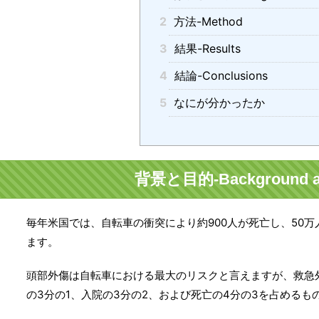
2
方法-Method
3
結果-Results
4
結論-Conclusions
5
なにが分かったか
背景と目的-Background an
毎年米国では、自転車の衝突により約900人が死亡し、50
ます。
頭部外傷は自転車における最大のリスクと言えますが、救急外
の3分の1、入院の3分の2、および死亡の4分の3を占めるも