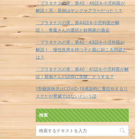
「プラタナスの実」第45・46話を小児科医が
解説！兄・英樹はヤングケアラーだった！？
「プラタナスの実」第44話を小児科医が解
説！ 青葉さんの選択と鈴懸家の過去
「プラタナスの実」第42・43話を小児科医が
解説！ 慢性疾患を持つ子と親に起こる問題と
は？
「プラタナスの実」第40・41話を小児科医が解
説！親御さんの説得に失敗、どうする？
1型糖尿病児はCOVID-19感染時に重症化するリ
スクだが脅威ではないという話
検索