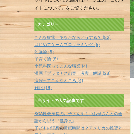
イトについて』をご覧ください。
カテゴリー
こんな症状、あなたならどうする？ (82)
はじめてゲームプログラミング (5)
勉強論 (5)
子育て論 (8)
小児科医ってこんな職業 (4)
漫画「プラタナスの実」考察・解説 (28)
病院ってこんなところ (4)
雑記 (16)
当サイトの人気記事です
SGA性低身長のお子さんをもつお母さんとの会
話から思う『低身長』
子どもの理想の睡眠時間は？アメリカの推奨と