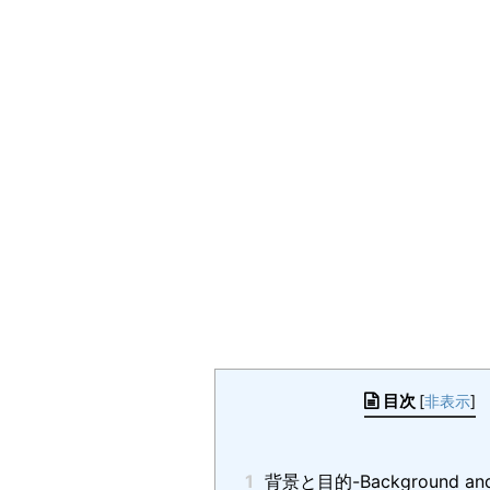
目次
[
非表示
]
1
背景と目的-Background and 