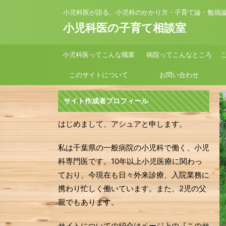
小児科医が語る、小児科のかかり方・子育て論・勉強
小児科医の子育て相談室
小児科医ってこんな職業
病院ってこんなところ
このサイトについて
お問い合わせ
サイト作成者プロフィール
はじめまして、アシュアと申します。
私は千葉県の一般病院の小児科で働く、小児
科専門医です。10年以上小児医療に関わっ
ており、今現在も日々外来診療、入院業務に
携わり忙しく働いています。また、2児の父
親でもあります。
サイトについての紹介はページ上の『このサ