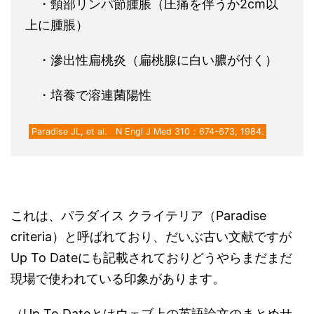
・頸部リンパ節腫脹（圧痛を伴うか2cm以
上に腫脹）
・滲出性扁桃炎（扁桃腺に白い膿が付く）
・培養で溶連菌陽性
Paradise JL, et al. N Engl J Med 310：674-673, 1984.
これは、パラダイス クライテリア（Paradise
criteria）と呼ばれており、だいぶ古い文献ですが
Up To Dateにも記載されておりどうやらまだまだ
現場で使われている印象があります。
（Up To Dateとはウェブ上の英語論文のまとめサ