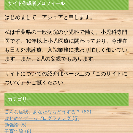
サイト作成者プロフィール
はじめまして、アシュアと申します。
私は千葉県の一般病院の小児科で働く、小児科専門
医です。10年以上小児医療に関わっており、今現在
も日々外来診療、入院業務に携わり忙しく働いてい
ます。また、2児の父親でもあります。
サイトについての紹介はページ上の『このサイトに
ついて』をご覧ください。
カテゴリー
こんな症状、あなたならどうする？ (82)
はじめてゲームプログラミング (5)
勉強論 (5)
子育て論 (8)