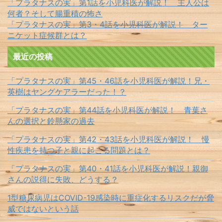
「プラタナスの実」第1話を小児科医が解説！ 主人公は
何者？そして腸重積の怖さ
「プラタナスの実」第3・4話を小児科医が解説！ ター
ニケット症候群とは？
最近の投稿
「プラタナスの実」第45・46話を小児科医が解説！兄・
英樹はヤングケアラーだった！？
「プラタナスの実」第44話を小児科医が解説！ 青葉さ
んの選択と鈴懸家の過去
「プラタナスの実」第42・43話を小児科医が解説！ 慢
性疾患を持つ子と親に起こる問題とは？
「プラタナスの実」第40・41話を小児科医が解説！親御
さんの説得に失敗、どうする？
1型糖尿病児はCOVID-19感染時に重症化するリスクだが脅
威ではないという話