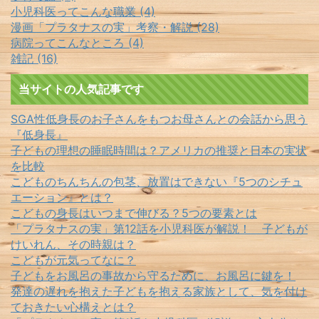
小児科医ってこんな職業 (4)
漫画「プラタナスの実」考察・解説 (28)
病院ってこんなところ (4)
雑記 (16)
当サイトの人気記事です
SGA性低身長のお子さんをもつお母さんとの会話から思う
『低身長』
子どもの理想の睡眠時間は？アメリカの推奨と日本の実状
を比較
こどものちんちんの包茎、放置はできない『5つのシチュ
エーション』とは？
こどもの身長はいつまで伸びる？5つの要素とは
「プラタナスの実」第12話を小児科医が解説！ 子どもが
けいれん、その時親は？
こどもが元気ってなに？
子どもをお風呂の事故から守るために、お風呂に鍵を！
発達の遅れを抱えた子どもを抱える家族として、気を付け
ておきたい心構えとは？